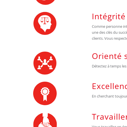
Intégrité
Comme personne intèg
une des clés du succè
clients. Vous respect
Orienté s
Détectez à temps les 
Excellen
En cherchant toujour
Travaill
Vous travaillez en équ