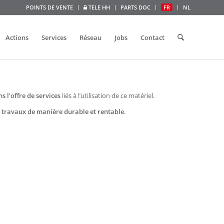
POINTS DE VENTE
TELE HH
PARTS DOC
FR
NL
Actions
Services
Réseau
Jobs
Contact
s l’offre de services
liés à l’utilisation de ce matériel.
s travaux de manière durable et rentable
.