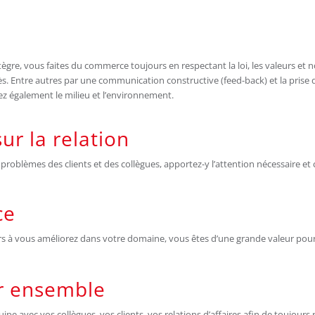
re, vous faites du commerce toujours en respectant la loi, les valeurs et n
s. Entre autres par une communication constructive (feed-back) et la prise d’in
ez également le milieu et l’environnement.
ur la relation
problèmes des clients et des collègues, apportez-y l’attention nécessaire et
ce
s à vous améliorez dans votre domaine, vous êtes d’une grande valeur pour l’
er ensemble
ipe avec vos collègues, vos clients, vos relations d’affaires afin de toujours r