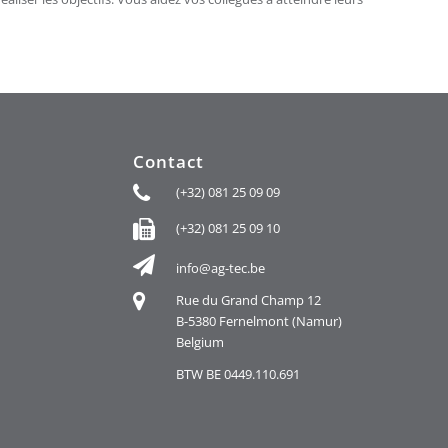
Contact
(+32) 081 25 09 09
(+32) 081 25 09 10
info@ag-tec.be
Rue du Grand Champ 12
B-5380 Fernelmont (Namur)
Belgium
BTW BE 0449.110.691