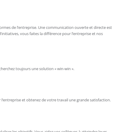
ormes de l’entreprise. Une communication ouverte et directe est
itiatives, vous faites la différence pour l’entreprise et nos
 cherchez toujours une solution « win-win ».
entreprise et obtenez de votre travail une grande satisfaction.
éaliser les objectifs. Vous aidez vos collègues à atteindre leurs