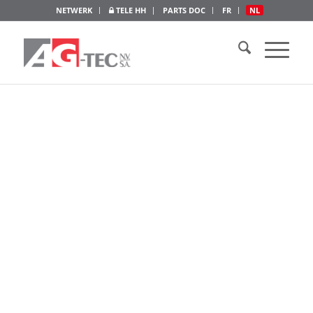
NETWERK
TELE HH
PARTS DOC
FR
NL