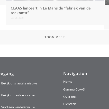
CLAAS lanceert in Le Mans de “fabriek van de
toekomst”
03-06-2021
TOON MEER
oegang
Navigation
Home
Bekijk ons laatste nieuws
Gamma CLAAS
Bekijk onze drie locaties
Over ons
Diensten
Vind een verdeler in uw