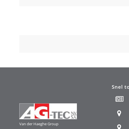
Snel t
Van der Haeghe
Group