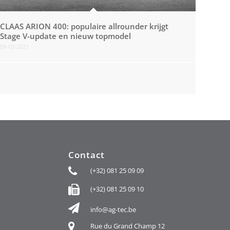
CLAAS ARION 400: populaire allrounder krijgt
Stage V-update en nieuw topmodel
09-03-2021
Contact
(+32) 081 25 09 09
(+32) 081 25 09 10
info@ag-tec.be
Rue du Grand Champ 12